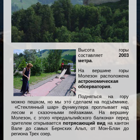
Высота горы
составляет
2003
метра
.
На вершине горы
Молезон расположена
астрономическая
обсерватория
.
Подняться на гору
можно пешком, но мы это сделаем на подъёмнике.
«Стеклянный шар» фуникулера проплывает над
лесом и сказочными пейзажами. На вершину
Молезон, с этого «предальпийского балкона» перед
зрителем открывается
потрясающий вид
на кантон
Вале до самых Бернских Альп, от Мон-Блан до
региона Трех озер.