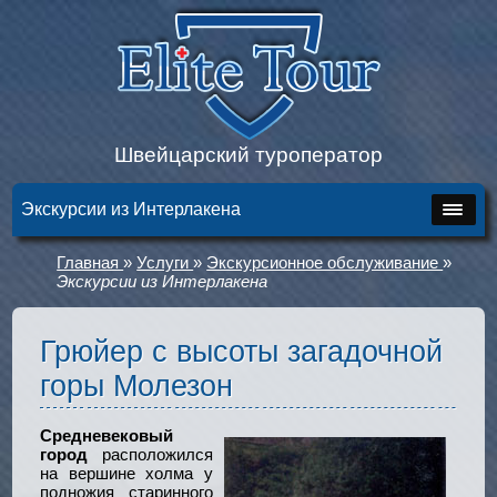
Швейцарский туроператор
Экскурсии из Интерлакена
Главная
»
Услуги
»
Экскурсионное обслуживание
»
Экскурсии из Интерлакена
Грюйер с высоты загадочной
горы Молезон
Средневековый
город
расположился
на вершине холма у
подножия старинного