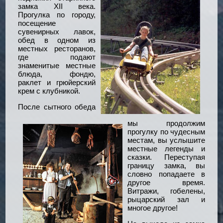
замка XII века.
Прогулка по городу,
посещение
сувенирных лавок,
обед в одном из
местных ресторанов,
где подают
знаменитые местные
блюда, фондю,
раклет и грюйерский
крем с клубникой.
После сытного обеда
мы продолжим
прогулку по чудесным
местам, вы услышите
местные легенды и
сказки. Переступая
границу замка, вы
словно попадаете в
другое время.
Витражи, гобелены,
рыцарский зал и
многое другое!