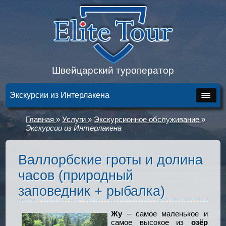
Швейцарский туроператор
Экскурсии из Интерлакена
Главная
»
Услуги
»
Экскурсионное обслуживание
»
Экскурсии из Интерлакена
Валлорбские гроты и долина
часов (природный
заповедник + рыбалка)
Жу
– самое маленькое и
самое высокое из
озёр