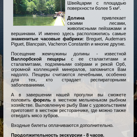
Швейцарии с площадью
поверхности более 5 км².
Долина
привлекает
своими лесами,
живописными пейзажами и
вершинами. И именно здесь расположились самые
знаменитые часовые фабрики
: Breguet, Audemars
Piguet, Blancpain, Vacheron Constantin и многие другие.
Посещение жемчужины долины - известной
Валлорбской пещеры
с ее сталактитами и
сталагмитами, подземными озёрами и рекой Орб,
огромной коллекцией минералов, запомнится Вам
надолго. Пещеры считаются лечебными, особенно
для тех, кто страдает респираторными
заболеваниями.
А в завершении нашей прогулки вы сможете
половить
форель
в местном мельненьком рыбном
хозяйстве. Выловленную рыбу Вам с удовольствием
приготовят в местном ресторанчике, где можно также
отведать мясо зубров.
Входные билеты оплачиваются дополнительно.
Продолжительность экскурсии - 8 часов.