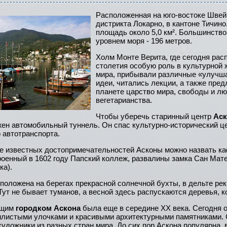
Расположенная на юго-востоке Шве
дистрикта Локарно, в кантоне Тичино
площадь около 5,0 км². Большинств
уровнем моря - 196 метров.
Холм Монте Верита, где сегодня рас
столетия особую роль в культурной 
мира, прибывали различные «улучша
идеи, читались лекции, а также пред
планете царство мира, свободы и л
вегетарианства.
Чтобы уберечь старинный центр
Ас
ен автомобильный туннель. Он спас культурно-исторический цен
о автотранспорта.
е известных достопримечательностей Асконы можно назвать ка
троенный в 1602 году Папский коллеж, развалины замка Сан Ма
ка).
положена на берегах прекрасной солнечной бухты, в дельте ре
ут не бывает туманов, а весной здесь распускаются деревья, к
ющим
городком Аскона
была еще в середине XX века. Сегодня о
илистыми улочками и красивыми архитектурными памятниками.
художники из разных стран мира. До сих пор Аскона популярна,