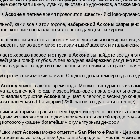
ные фестивали кино, музыки, выставки художников, а также мн
 в
Асконе
в летнее время проводится известный «Ново-орлеан
ьной, как и все в этом городе,
набережной Асконы
запрещено 
стов, которые направляются к теплоходам для экскурсий.
асположены известные во всем мире магазины ювелирных издел
известными во всем мире товарами швейцарских и итальянских 
лаете хорошо провести отпуск, в
Асконе
вы найдете все для эт
вейцарии гольф клубов. А пешеходная набережная радушно вст
ов, ведя вас на один из самых больших пляжей в стране – пляж
убтропический мягкий климат. Среднегодовая температура возду
 Аскону
можно в любое время года. Множество туристов из сам
имата, солнечной погоды и озера Маджоре с привлекательно-ск
го наплыв туристов
Аскона
ощущает в период с весны до конца
амая солнечная в Швейцарии (2300 часов в году светит солнце).
имся историей страны гостям, будет интересно посетить галер
Одним из замечательных достопримечательностей города служит
д которого украшен богатейшим скульптурным декором.
ейших мест
Асконы
можно отметить
San Pietro e Paolo - Церко
ой живописью, созданной Джованни Серодино – местным жител