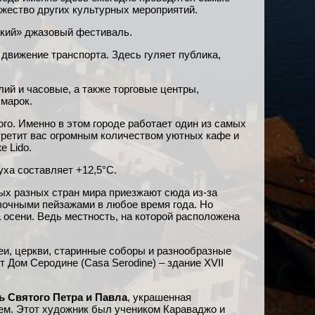
ожество других культурных мероприятий.
ский» джазовый фестиваль.
движение транспорта. Здесь гуляет публика,
ий и часовые, а также торговые центры,
марок.
ого. Именно в этом городе работает один из самых
ретит вас огромным количеством уютных кафе и
е Lido.
ха составляет +12,5°C.
ых разных стран мира приезжают сюда из-за
азочными пейзажами в любое время года. Но
 осени. Ведь местность, на которой расположена
еи, церкви, старинные соборы и разнообразные
 Дом Серодине (Casa Serodine) – здание XVII
вь Святого Петра и Павла
, украшенная
ем. Этот художник был учеником Караваджо и