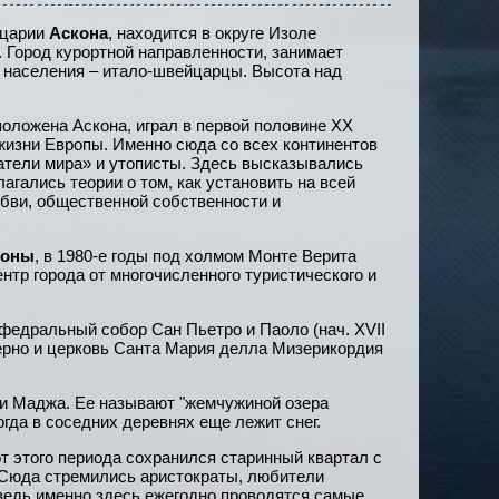
йцарии
Аскона
, находится в округе Изоле
. Город курортной направленности, занимает
о населения – итало-швейцарцы. Высота над
положена Аскона, играл в первой половине ХХ
жизни Европы. Именно сюда со всех континентов
тели мира» и утописты. Здесь высказывались
лагались теории о том, как установить на всей
юбви, общественной собственности и
коны
, в 1980-е годы под холмом Монте Верита
тр города от многочисленного туристического и
федральный собор Сан Пьетро и Паоло (нач. XVII
терно и церковь Санта Мария делла Мизерикордия
ки Маджа. Ее называют "жемчужиной озера
огда в соседних деревнях еще лежит снег.
т этого периода сохранился старинный квартал с
 Сюда стремились аристократы, любители
 ведь именно здесь ежегодно проводятся самые