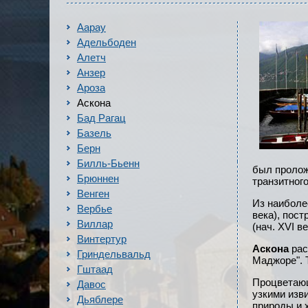
Аарау
Адельбоден
Алетч
Анзер
Ароза
Аскона
Бад Рагац
Базель
Берн
Билль-Бьенн
был пролож
Брюннен
транзитног
Венген
Из наиболе
Вербье
века), пос
Виллар
(нач. XVI ве
Винтертур
Аскона
рас
Гриндельвальд
Маджоре". Т
Гштаад
Процвета
Давос
узкими изв
Дьяблере
природы и 