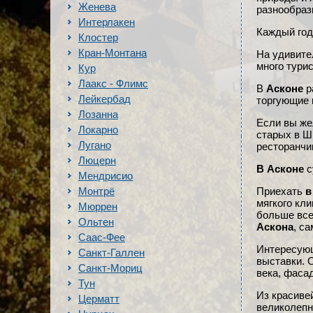
Женева
разнообраз
Интерлакен
Каждый год
Клостер
Кран-Монтана
На удивител
много тури
Кур
Лаакс - Флимс
В
Асконе
р
Лейкербад
торгующие 
Лозанна
Если вы же
Локарно
старых в Ш
Лугано
ресторанчик
Люцерн
В Асконе
с
Мендрисио
Монтрё
Приехать
в
мягкого кл
Мюррен
больше все
Ольтен
Аскона
, с
Саас-Фее
Интересующ
Санкт-Галлен
выставки. 
Санкт-Мориц
века, фаса
Тун
Из красив
Церматт
великолепн