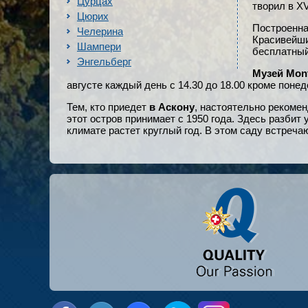
Цурцах
творил в XV
Цюрих
Построенна
Челерина
Красивейши
Шампери
бесплатный
Энгельберг
Музей Mont
августе каждый день с 14.30 до 18.00 кроме поне
Тем, кто приедет
в Аскону
, настоятельно рекомен
этот остров принимает с 1950 года. Здесь разби
климате растет круглый год. В этом саду встреч