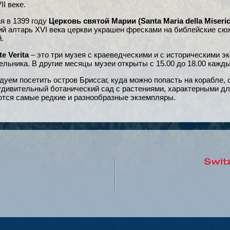
II веке.
я в 1399 году
Церковь святой Марии (Santa Maria della Miseric
й алтарь XVI века церкви украшен фресками на библейские сюже
.
e Verita
– это три музея с краеведческими и с историческими э
дельника. В другие месяцы музеи открыты с 15.00 до 18.00 кажды
дуем посетить остров Бриссаг, куда можно попасть на корабле,
т удивительный ботанический сад с растениями, характерными д
аются самые редкие и разнообразные экземпляры.