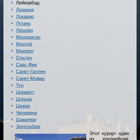
Лейкербад
Лозанна
Локарно
Лугано
Люцерн
Мендрисио
Монтрё
Мюррен
Ольтен
Саас-Фее
Санкт-Галлен
Санкт-Мориц
Тун
Церматт
Цурцах
Цюрих
Челерина
Шампери
Энгельберг
Этот курорт один
из крупнейших