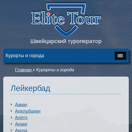
Швейцарский туроператор
Курорты и города
Главная
»
Курорты и города
Лейкербад
Аарау
Адельбоден
Алетч
Анзер
Ароза