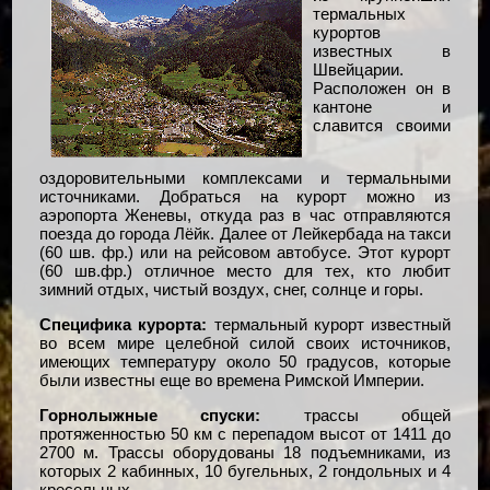
термальных
курортов
известных в
Швейцарии.
Расположен он в
кантоне и
славится своими
оздоровительными комплексами и термальными
источниками. Добраться на курорт можно из
аэропорта Женевы, откуда раз в час отправляются
поезда до города Лёйк. Далее от Лейкербада на такси
(60 шв. фр.) или на рейсовом автобусе. Этот курорт
(60 шв.фр.) отличное место для тех, кто любит
зимний отдых, чистый воздух, снег, солнце и горы.
Специфика курорта:
термальный курорт известный
во всем мире целебной силой своих источников,
имеющих температуру около 50 градусов, которые
были известны еще во времена Римской Империи.
Горнолыжные спуски:
трассы общей
протяженностью 50 км с перепадом высот от 1411 до
2700 м. Трассы оборудованы 18 подъемниками, из
которых 2 кабинных, 10 бугельных, 2 гондольных и 4
кресельных.