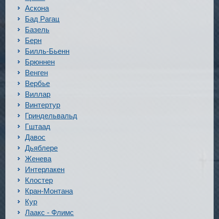
Аскона
Бад Рагац
Базель
Берн
Билль-Бьенн
Брюннен
Венген
Вербье
Виллар
Винтертур
Гриндельвальд
Гштаад
Давос
Дьяблере
Женева
Интерлакен
Клостер
Кран-Монтана
Кур
Лаакс - Флимс