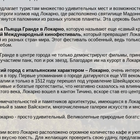
едлагает туристам множество удивительных мест и возможностей:
отроги холмов над Локарно, где расположено святилище Мадо
тянутся паломники из разных уголков планеты. Эта церковь был
на Пьяцца Гранде в Локарно
, которую называют еще «самый к
й Международный кинофестиваль
, который превращает Лок
й из разных стран мира. Этот фестиваль особенный, ведь толь
ебом.
Гранде в центре города не только демонстрируют фильмы, прин
участием панк, поп и рок звезд. Благодаря им на курорт в Лока
ий город с итальянским характером – Локарно
, очень интер
я в гору. Первые упоминания о городе датируются еще VIII век
алии и только в 1512 году перешел под управление Швейцарског
ивые и богатые протестанты, что негативно сказалось на влияни
ого века, Локарно вошел в кантон Тичино, вскоре став его цент
имечательностей и памятников архитектуры, имеющихся в Локар
ный в замке Вайсконти, многочисленные галереи искусств и мн
окарно - просто удивительный. Великолепные природные богат
рии всего Локарно расположено огромное количество кафе и ую
и вкусно поесть. Для желающих проверить свою удачу, предлагае