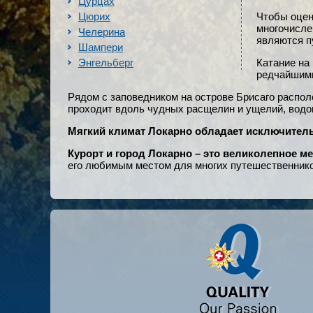
Цурцах
Цюрих
Чтобы оцен
многочисле
Челерина
являются п
Шампери
Энгельберг
Катание на
редчайшими
Рядом с заповедником на острове Брисаго распол
проходит вдоль чудных расщелин и ущелий, водоп
Мягкий климат Локарно обладает исключител
Курорт и город Локарно – это великолепное м
его любимым местом для многих путешественнико