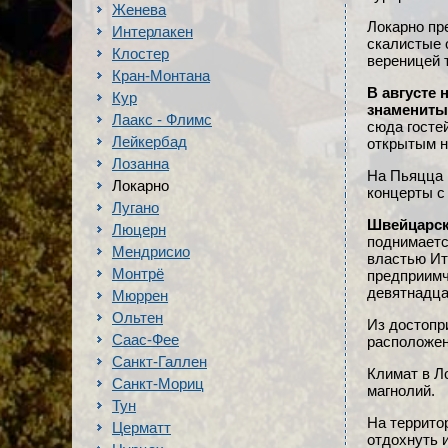
Женева
Локарно пр
Интерлакен
скалистые 
Клостер
вереницей 
Кран-Монтана
В августе 
Кур
знамениты
Лаакс - Флимс
сюда госте
Лейкербад
открытым н
Лозанна
На Пьяцца 
Локарно
концерты с 
Лугано
Швейцарск
Люцерн
поднимаетс
Мендрисио
властью Ит
Монтрё
предприимч
девятнадцат
Мюррен
Ольтен
Из достопр
Саас-Фее
расположен
Санкт-Галлен
Климат в Л
Санкт-Мориц
магнолий.
Тун
На террито
Церматт
отдохнуть 