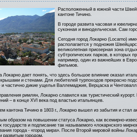
Расположенный в южной части Швей
кантоне Тичино.
В городе развита часовая и ювелирн
суконная и винодельческая. Сам гор
Сегодня город Локарно (Locarno) име
располагается у подножия Швейцарс
великолепная приозерная зона отды
субтропических парков, в которых п
например, один из важнейших в Евр
фильмов.
а Локарно дает понять, что здесь большое влияние оказал итал
крышами и стенами. Для любителей турпоходов прекрасно под
 и частично дикие ущелья Валлемаджия, Верцаска и Чентовалл
правления римлян, Локарно славился как туристический курорт. 
ений – в конце XVI века под властью итальянцев.
м кантона Тичино в 1803 г., Локарно вышел из забытия и стал а
ым образом на повышении статуса Локарно, как всемирно-извест
х государств и подписание так называемого «локарнского мирно
звания города - «город мира». После Второй мировой войны Лок
и развитым городом.