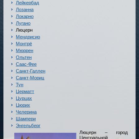
Лейкербад
Лозанна
Локарно
Лугано
Люцерн
Мендрисио
Монтрё
Мюррен
Ольтен
Саас-Фее
Санкт-Галлен
Санкт-Мориц
Тун
Церматт
Цурцах
Цюрих
Челерина
Шампери
Энгельберг
Люцерн – город
Центральной