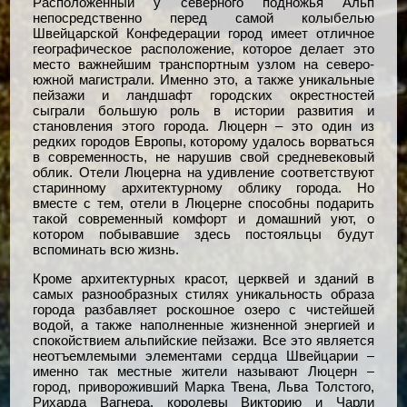
Расположенный у северного подножья Альп
непосредственно перед самой колыбелью
Швейцарской Конфедерации город имеет отличное
географическое расположение, которое делает это
место важнейшим транспортным узлом на северо-
южной магистрали. Именно это, а также уникальные
пейзажи и ландшафт городских окрестностей
сыграли большую роль в истории развития и
становления этого города. Люцерн – это один из
редких городов Европы, которому удалось ворваться
в современность, не нарушив свой средневековый
облик. Отели Люцерна на удивление соответствуют
старинному архитектурному облику города. Но
вместе с тем, отели в Люцерне способны подарить
такой современный комфорт и домашний уют, о
котором побывавшие здесь постояльцы будут
вспоминать всю жизнь.
Кроме архитектурных красот, церквей и зданий в
самых разнообразных стилях уникальность образа
города разбавляет роскошное озеро с чистейшей
водой, а также наполненные жизненной энергией и
спокойствием альпийские пейзажи. Все это является
неотъемлемыми элементами сердца Швейцарии –
именно так местные жители называют Люцерн –
город, привороживший Марка Твена, Льва Толстого,
Рихарда Вагнера, королевы Викторию и Чарли