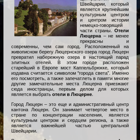
Швейцарии, который
является крупнейшим
культурным центром
и центром истории
немецко-говорящей
части страны.
Отели
Люцерна
– не менее
прекрасны и
современны, чем сам город. Расположенный на
живописном берегу Люцернского озера город Люцерн
превратил набережную озера в настоящий парад
элитных отелей. В этом городе расположен
старейший в Европе мост Каппельбрюкке, который
издавна считается символом “города света”. Именно
его посмотреть, а также запечатлеть в памяти многие
другие замечательные места Люцерна приезжают
сюда иностранцы, первым делом для которых
является выбрать
отели в Люцерне
.
Город Люцерн – это еще и административный центр
кантона Люцерн. Он занимает четвертое место в
стране по концентрации населения, является
культурным центром и сердцем региона, а также
является важнейшей частью центральной
Швейцарии.