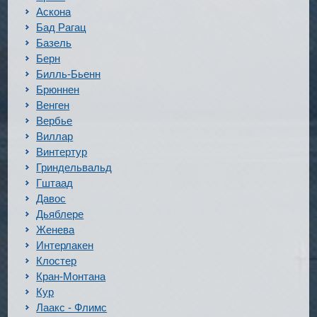
Аскона
Бад Рагац
Базель
Берн
Билль-Бьенн
Брюннен
Венген
Вербье
Виллар
Винтертур
Гриндельвальд
Гштаад
Давос
Дьяблере
Женева
Интерлакен
Клостер
Кран-Монтана
Кур
Лаакс - Флимс