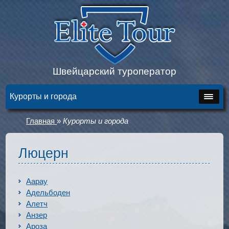
Швейцарский туроператор
Курорты и города
Главная
»
Курорты и города
Люцерн
Аарау
Адельбоден
Алетч
Анзер
Ароза