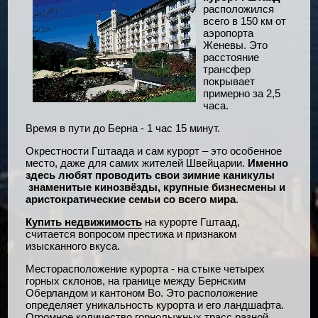
расположился
всего в 150 км от
аэропорта
Женевы. Это
расстояние
трансфер
покрывает
примерно за 2,5
часа.
Время в пути до Берна - 1 час 15 минут.
Окрестности Гштаада и сам курорт – это особенное
место, д
аже для самих жителе
й Швейцарии.
Именно
здесь любят проводить свои зимние каникулы
знаменитые кинозвёзды, крупные бизнесмены и
аристократические семьи
со всего мира
.
Купить недвижимость
на курорте Гштаад,
считается вопросом престижа и признаком
изысканного вкуса.
Месторасположение курорта - на стыке четырех
горных склонов, на границе между Бернским
Оберландом и кантоном Во. Это расположение
определяет уникальность курорта и его ландшафта.
Огромное количество горнолыжных трасс разной