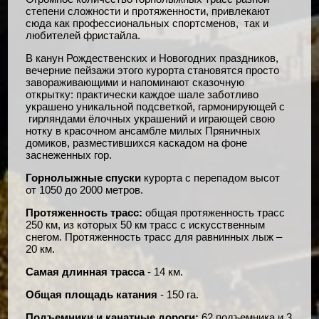
степени сложности и протяженности, привлекают
сюда как профессиональных спортсменов, так и
любителей фристайла.
В канун Рождественских и Новогодних праздников,
вечерние пейзажи этого курорта становятся просто
завораживающими и напоминают сказочную
открытку: практически каждое шале заботливо
украшено уникальной подсветкой, гармонирующей с
гирляндами ёлочных украшений и играющей свою
нотку в красочном ансамбле милых Пряничных
домиков, разместившихся каскадом на фоне
заснеженных гор.
Горнолыжные спуски
курорта с перепадом высот
от 1050 до 2000 метров.
Протяженность трасс:
общая протяженность трасс
250 км, из которых 50 км трасс с искусственным
снегом. Протяженность трасс для равнинных лыж –
20 км.
Самая длинная трасса
- 14 км.
Общая площадь катания
- 150 га.
Подъемники и канатные дороги:
62 подъемника и 3