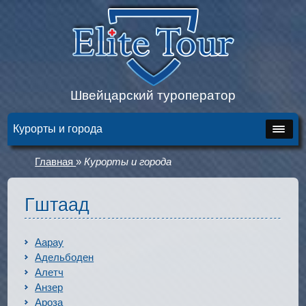
Швейцарский туроператор
Курорты и города
Главная
»
Курорты и города
Гштаад
Аарау
Адельбоден
Алетч
Анзер
Ароза