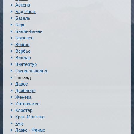
Аскона
Бад Рагац
Базель
Берн
Билль-Бьенн
Брюннен
Венген
Вербье
Виллар
Винтертур
Гриндельвальд
Гштаад
Давос
Дьяблере
Женева
Интерлакен
Клостер
Кран-Монтана
Кур
Лаакс - Флимс