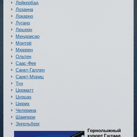
Лейкербад
Лозанна
Локарно
Лугано
Люцерн
Мендрисио
Монтрё
Мюррен
Ольтен
Саас-Фее
Санкт-Галлен
Санкт-Мориц
Тун
Церматт
Цурцах
Цюрих
Челерина
Шампери
Энгельберг
Горнолыжный
курорт Гштаад