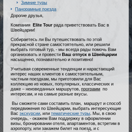
Зимние туры
Панорамные поезда
Дорогие друзья,
Компания
Elite
Tour
рада приветствовать Вас в
Швейцарии!
Собираетесь ли Вы путешествовать по этой
прекрасной стране самостоятельно, или решили
выбрать готовый тур, - мы всегда рады помочь Вам
организовать и провести
Ваш отпуск в Швейцарии
насыщенно, познавательно и позитивно!
Учитывая современные тенденции и нарастающий
интерес наших клиентов к самостоятельным,
частным поездкам, мы приготовили для Вас
коллекцию из новых, популярных, классических и
даже – неизведанных маршрутов,
программ
по
интересам, и на самые разные вкусы.
Вы сможете сами составить план, маршрут и способ
передвижения по Швейцарии, выбрать интересующие
Вас
экскурсии
, или
тематические туры
. Мы, в свою
очередь, - окажем Вам поддержку в оформлении
визы, бронировании отеля, апартаментов, встретим в
аэропорту, или закажем билет на поезд, и с